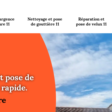
urgence
Nettoyage et pose
Réparation et
ure 11
de gouttière 11
pose de velux 11
t pose de
re
rapide.
ure
re