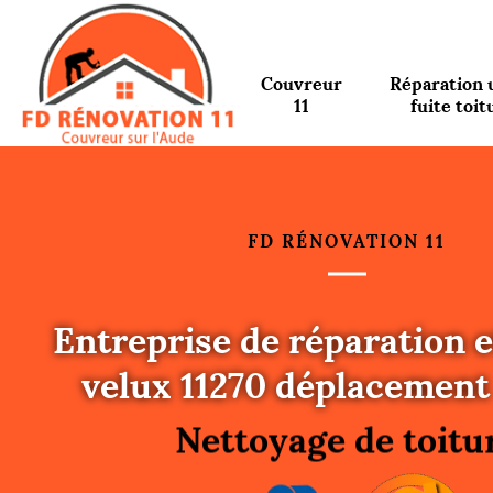
Couvreur
Réparation 
11
fuite toit
FD RÉNOVATION 11
Entreprise de réparation e
Urgence fuite toitu
velux 11270 déplacement 
Changement de toit
Nettoyage de toitu
Gouttières