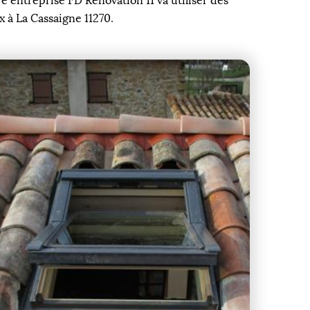
e entreprise FD Rénovation 11 va utiliser des
x à La Cassaigne 11270.