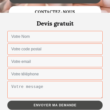
Changement de toiture
CONTACTEZ-NOUS
Nettoyage de toiture
Devis gratuit
Gouttières
Zinguerie
Réparation de toiture
Urgence fuite toiture