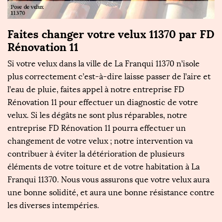
Faites changer votre velux 11370 par FD
P
Rénovation 11
a
Si votre velux dans la ville de La Franqui 11370 n’isole
Se
a
plus correctement c’est-à-dire laisse passer de l’aire et
p
l’eau de pluie, faites appel à notre entreprise FD
po
Rénovation 11 pour effectuer un diagnostic de votre
f
velux. Si les dégâts ne sont plus réparables, notre
d
entreprise FD Rénovation 11 pourra effectuer un
c
changement de votre velux ; notre intervention va
vo
ra
contribuer à éviter la détérioration de plusieurs
S
éléments de votre toiture et de votre habitation à La
vo
de
Franqui 11370. Nous vous assurons que votre velux aura
pe
une bonne solidité, et aura une bonne résistance contre
p
les diverses intempéries.
al