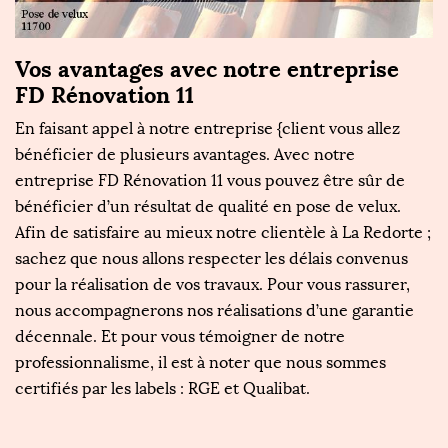
Vos avantages avec notre entreprise
D
FD Rénovation 11
F
En faisant appel à notre entreprise {client vous allez
Si
de
bénéficier de plusieurs avantages. Avec notre
pr
entreprise FD Rénovation 11 vous pouvez être sûr de
u
s
bénéficier d’un résultat de qualité en pose de velux.
Ré
s.
Afin de satisfaire au mieux notre clientèle à La Redorte ;
d
sachez que nous allons respecter les délais convenus
b
pour la réalisation de vos travaux. Pour vous rassurer,
d
nous accompagnerons nos réalisations d’une garantie
of
décennale. Et pour vous témoigner de notre
e
professionnalisme, il est à noter que nous sommes
e
certifiés par les labels : RGE et Qualibat.