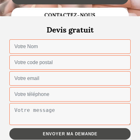
Changement de toiture
CONTACTEZ-NOUS
Nettoyage de toiture
Devis gratuit
Gouttières
Zinguerie
Réparation de toiture
Urgence fuite toiture