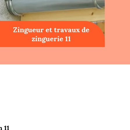
Zingueur et travaux de
zinguerie 11
 11