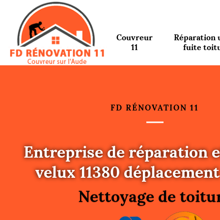
Couvreur
Réparation 
11
fuite toit
FD RÉNOVATION 11
Entreprise de réparation e
Urgence fuite toitu
velux 11380 déplacement
Changement de toit
Nettoyage de toitu
Gouttières