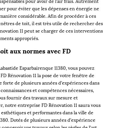
ispensables pour avoir de l'air frais. Autrement
ctuer pour éviter que les dépenses en énergie ne
manière considérable. Afin de procéder à ces
enêtres de toit, il est très utile de rechercher des
énovation 11 peut se charger de ces interventions
pements appropriés.
toit aux normes avec FD
e Labastide Esparbairenque 11380, vous pouvez
 FD Rénovation 11 la pose de votre fenêtre de
se forte de plusieurs années d’expériences dans
s connaissances et compétences nécessaires,
us fournir des travaux sur mesure et
er, notre entreprise FD Rénovation 11 saura vous
t esthétiques et performantes dans la ville de
1380. Dotés de plusieurs années d’expérience
concevoir vos travaux selon les règles de l’art.