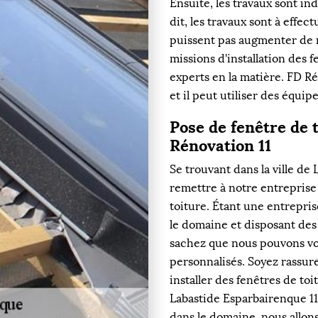
Ensuite, les travaux sont ind
dit, les travaux sont à effe
puissent pas augmenter de 
missions d'installation des f
experts en la matière. FD R
et il peut utiliser des équi
Pose de fenêtre de 
Rénovation 11
Se trouvant dans la ville d
remettre à notre entreprise
toiture. Étant une entrepri
le domaine et disposant de
sachez que nous pouvons vo
personnalisés. Soyez rassur
installer des fenêtres de toi
Labastide Esparbairenque 1
dans le domaine, nous allons 