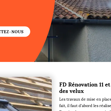
re
re
CTEZ-NOUS
ure
re
FD Rénovation 11 et
re
des velux
re
Les travaux de mise en place
fait, il faut d'abord les réa