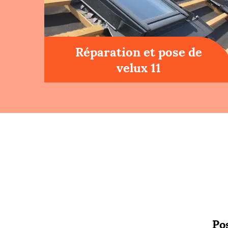
Réparation et pose de
velux 11
Po