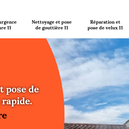
urgence
Nettoyage et pose
Réparation et
ure 11
de gouttière 11
pose de velux 11
t pose de
re
 rapide.
ure
re