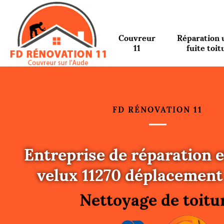
Couvreur
Réparation 
11
fuite toit
FD RÉNOVATION 11
Entreprise de réparation e
Urgence fuite toitu
velux 11270 déplacement 
Changement de toit
Nettoyage de toitu
Gouttières