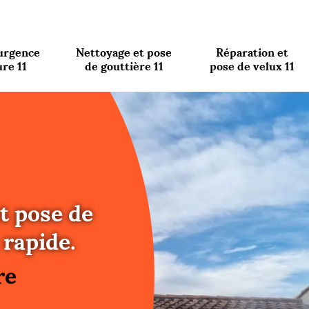
urgence
Nettoyage et pose
Réparation et
ure 11
de gouttière 11
pose de velux 11
t pose de
re
rapide.
ure
re