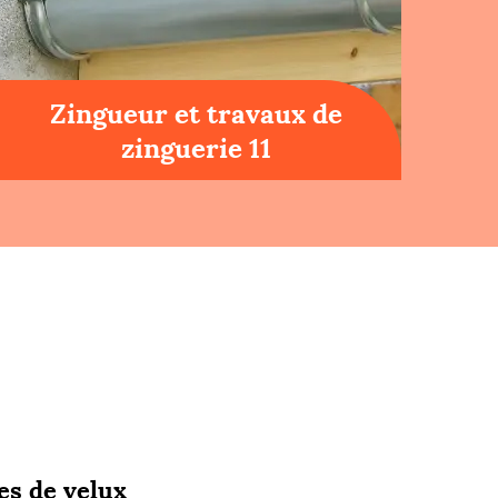
Zingueur et travaux de
zinguerie 11
es de velux