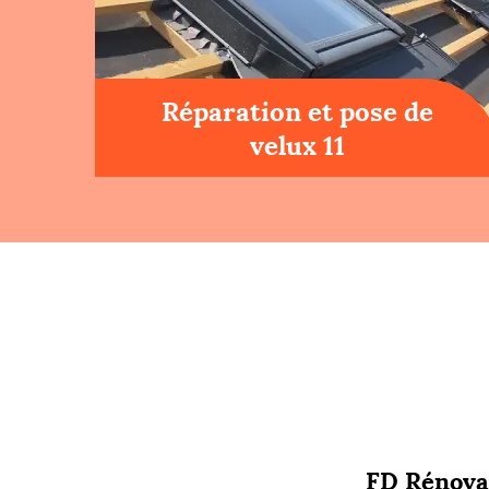
Réparation et pose de
velux 11
FD Rénovat