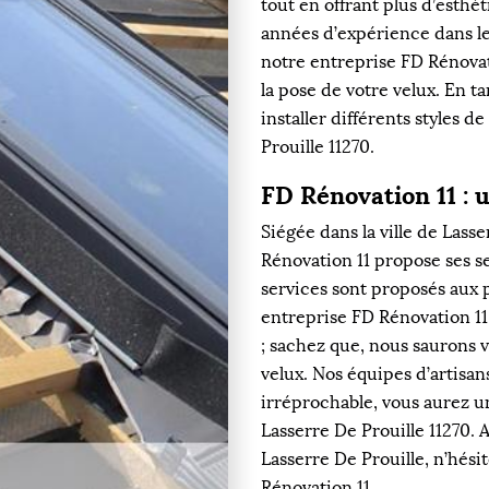
tout en offrant plus d’esthé
années d’expérience dans le
notre entreprise FD Rénovati
la pose de votre velux. En t
installer différents styles d
Prouille 11270.
FD Rénovation 11 : 
Siégée dans la ville de Lass
Rénovation 11 propose ses s
services sont proposés aux p
entreprise FD Rénovation 11
; sachez que, nous saurons v
velux. Nos équipes d’artisan
irréprochable, vous aurez un
Lasserre De Prouille 11270. 
Lasserre De Prouille, n’hési
Rénovation 11.