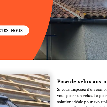
re
re
CTEZ-NOUS
ure
re
Pose de velux aux 
re
Si vous disposez d’un combl
re
vous poser un velux. La pose 
solution idéale pour avoir p