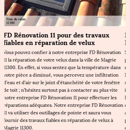
Prix pas cher en travaux de velux avec
P
FD Rénovation 11
a
n
Si vous êtes à la recherche d’un couvreur pas cher pour
Se
prendre en main la pose, le remplacement ou la
r
s
réparation de vos fenêtres de toiture dans la ville de
vo
Magrie 11300, n’hésitez surtout pas à solliciter les
p
services de notre entreprise FD Rénovation 11. Étant
d
installée dans la ville de Magrie 11300, notre entreprise
n
FD Rénovation 11 est reconnue pour réaliser des travaux
tr
on
de qualité, conformes aux normes et cela à un prix très
no
attrayant, pas cher. Pour bénéficier d’un velux
de
performant et esthétique à Magrie 11300, pensez à
vi
contacter FD Rénovation 11.
d