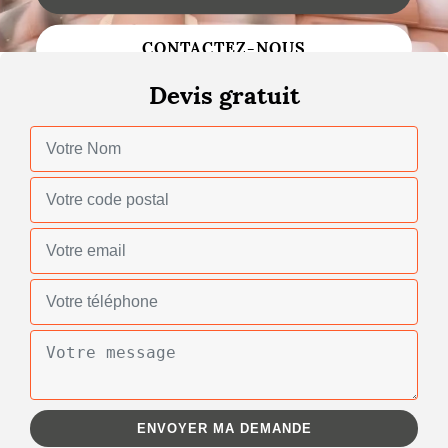
Changement de toiture
CONTACTEZ-NOUS
Nettoyage de toiture
Devis gratuit
Gouttières
Zinguerie
Réparation de toiture
Urgence fuite toiture