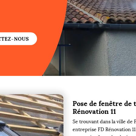
re
re
CTEZ-NOUS
ure
re
Pose de fenêtre de 
re
Rénovation 11
re
Se trouvant dans la ville de
entreprise FD Rénovation 11 