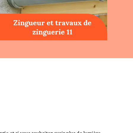
Zingueur et travaux de
zinguerie 11