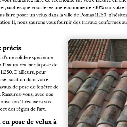
i vous souhaitez faire de l’économie sur votre facture en éne
ture ; sachez que vous ferez une économie de -30% sur votre f
faire poser un velux dans la ville de Pomas 11250, n’hésitez 
tion 11, nous saurons vous fournir des travaux conformes a
 précis
t d’une solide expérience
11 saura réaliser la pose de
11250. D’ailleurs, pour
aise isolation dans votre
travaux de pose de fenêtre de
. Rassurez-vous, avec nos
novation 11 réalisera vos
ct des règles de l’art.
 en pose de velux à