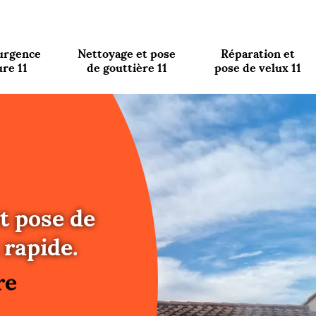
urgence
Nettoyage et pose
Réparation et
ure 11
de gouttière 11
pose de velux 11
t pose de
re
rapide.
ure
re