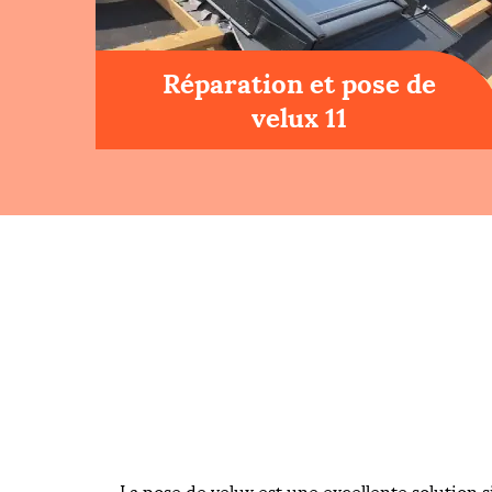
Réparation et pose de
velux 11