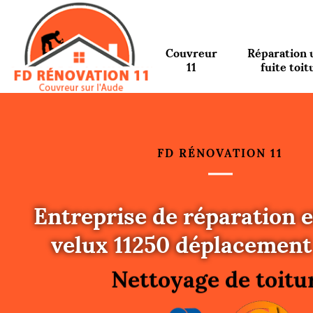
Couvreur
Réparation 
11
fuite toit
FD RÉNOVATION 11
Entreprise de réparation e
Urgence fuite toitu
velux 11250 déplacement 
Changement de toit
Nettoyage de toitu
Gouttières