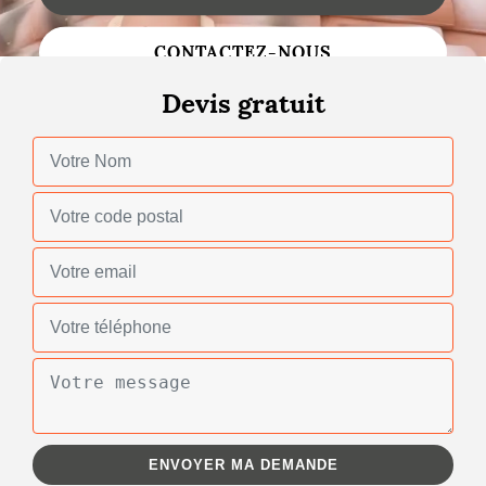
Changement de toiture
CONTACTEZ-NOUS
Nettoyage de toiture
Devis gratuit
Gouttières
Zinguerie
Réparation de toiture
Urgence fuite toiture