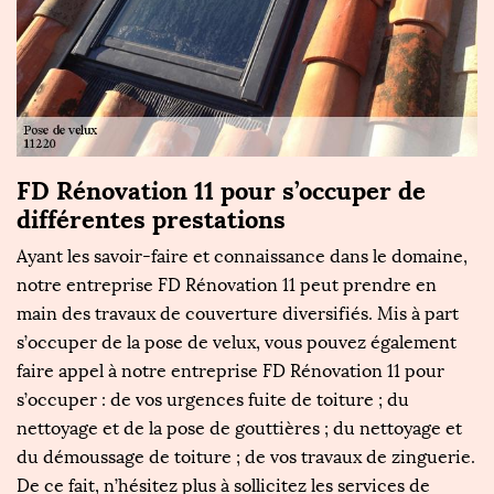
c
FD Rénovation 11 pour s’occuper de
P
différentes prestations
F
ur
Ayant les savoir-faire et connaissance dans le domaine,
S
notre entreprise FD Rénovation 11 peut prendre en
p
main des travaux de couverture diversifiés. Mis à part
ré
r
s’occuper de la pose de velux, vous pouvez également
Pr
nt
faire appel à notre entreprise FD Rénovation 11 pour
le
s’occuper : de vos urgences fuite de toiture ; du
in
er
nettoyage et de la pose de gouttières ; du nettoyage et
e
à
du démoussage de toiture ; de vos travaux de zinguerie.
de
De ce fait, n’hésitez plus à sollicitez les services de
un