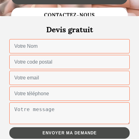
Changement de toiture
CONTACTEZ-NOUS
Nettoyage de toiture
Devis gratuit
Gouttières
Zinguerie
Réparation de toiture
Urgence fuite toiture