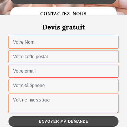
Changement de toiture
CONTACTEZ-NOUS
Nettoyage de toiture
Devis gratuit
Gouttières
Zinguerie
Réparation de toiture
Urgence fuite toiture