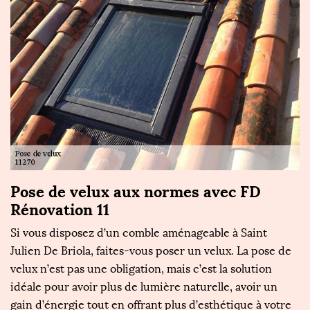
Pose de velux aux normes avec FD
F
Rénovation 11
u
B
Si vous disposez d’un comble aménageable à Saint
Julien De Briola, faites-vous poser un velux. La pose de
L
n
velux n’est pas une obligation, mais c’est la solution
co
a
idéale pour avoir plus de lumière naturelle, avoir un
p
gain d’énergie tout en offrant plus d’esthétique à votre
fa