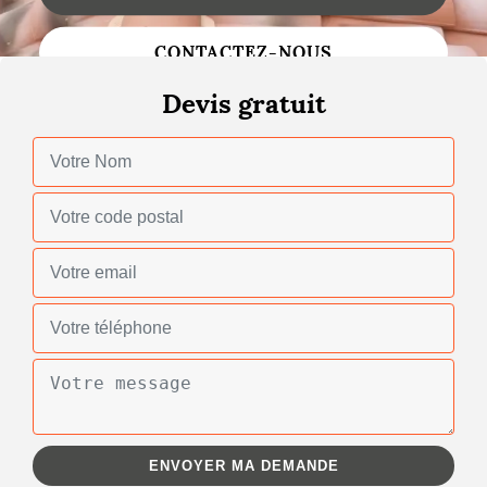
Changement de toiture
CONTACTEZ-NOUS
Nettoyage de toiture
Devis gratuit
Gouttières
Zinguerie
Réparation de toiture
Urgence fuite toiture