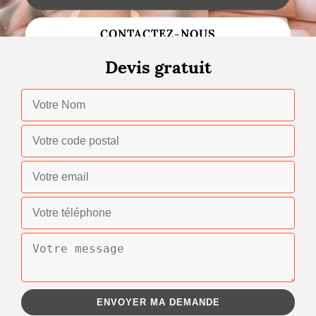
Changement de toiture
CONTACTEZ-NOUS
Nettoyage de toiture
Devis gratuit
Gouttières
Zinguerie
Réparation de toiture
Urgence fuite toiture