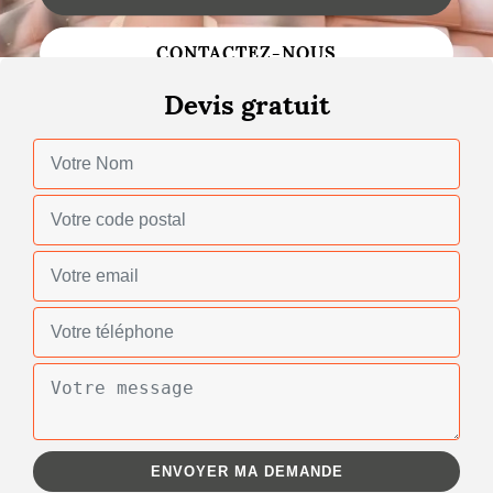
Changement de toiture
CONTACTEZ-NOUS
Nettoyage de toiture
Devis gratuit
Gouttières
Zinguerie
Réparation de toiture
Urgence fuite toiture