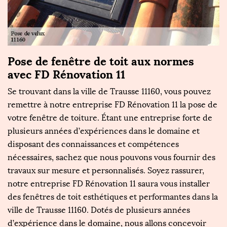
Pose de fenêtre de toit aux normes
P
avec FD Rénovation 11
F
Se trouvant dans la ville de Trausse 11160, vous pouvez
S
remettre à notre entreprise FD Rénovation 11 la pose de
p
votre fenêtre de toiture. Étant une entreprise forte de
ré
plusieurs années d’expériences dans le domaine et
Tr
disposant des connaissances et compétences
se
nécessaires, sachez que nous pouvons vous fournir des
in
travaux sur mesure et personnalisés. Soyez rassurer,
F
notre entreprise FD Rénovation 11 saura vous installer
de
us
des fenêtres de toit esthétiques et performantes dans la
at
ville de Trausse 11160. Dotés de plusieurs années
p
d’expérience dans le domaine, nous allons concevoir
c