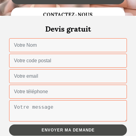
Changement de toiture
CONTACTEZ-NOUS
Nettoyage de toiture
Devis gratuit
Gouttières
Zinguerie
Réparation de toiture
Urgence fuite toiture