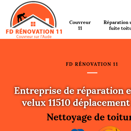
Couvreur
Réparation 
11
fuite toit
FD RÉNOVATION 11
Entreprise de réparation e
Urgence fuite toitu
velux 11510 déplacement 
Changement de toit
Nettoyage de toitu
Gouttières