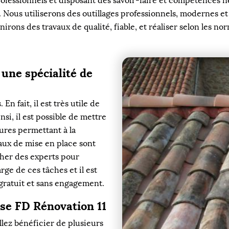
rofessionnels et disposant des savoir-faire et compétences n
 Nous utiliserons des outillages professionnels, modernes et
irons des travaux de qualité, fiable, et réaliser selon les nor
: une spécialité de
n fait, il est très utile de
si, il est possible de mettre
tures permettant à la
aux de mise en place sont
rcher des experts pour
ge de ces tâches et il est
t gratuit et sans engagement.
ise FD Rénovation 11
llez bénéficier de plusieurs