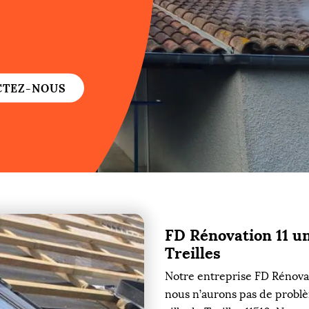
re
re
CTEZ-NOUS
ure
re
FD Rénovation 11 un
re
Treilles
re
Notre entreprise FD Rénovati
nous n’aurons pas de problè