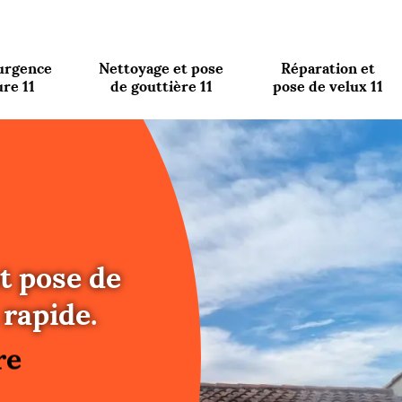
urgence
Nettoyage et pose
Réparation et
ure 11
de gouttière 11
pose de velux 11
t pose de
re
rapide.
ure
re