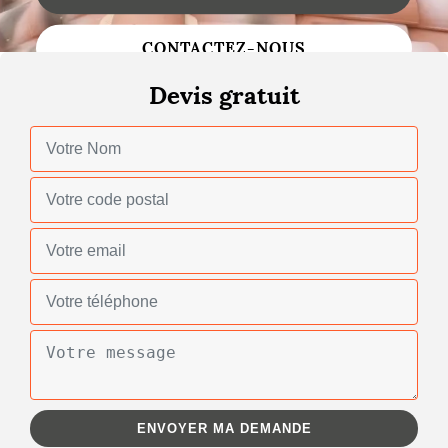
Changement de toiture
CONTACTEZ-NOUS
Nettoyage de toiture
Devis gratuit
Gouttières
Zinguerie
Réparation de toiture
Urgence fuite toiture