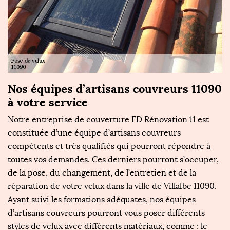
Nos équipes d’artisans couvreurs 11090
T
à votre service
R
Notre entreprise de couverture FD Rénovation 11 est
Se
au
constituée d’une équipe d’artisans couvreurs
e
n
compétents et très qualifiés qui pourront répondre à
de
toutes vos demandes. Ces derniers pourront s’occuper,
pr
de la pose, du changement, de l’entretien et de la
p
re
réparation de votre velux dans la ville de Villalbe 11090.
s
Ayant suivi les formations adéquates, nos équipes
n
t
d’artisans couvreurs pourront vous poser différents
qu
s
styles de velux avec différents matériaux, comme : le
me