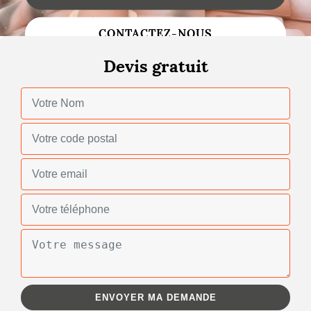
Changement de toiture
CONTACTEZ-NOUS
Nettoyage de toiture
Devis gratuit
Gouttières
Zinguerie
Réparation de toiture
Urgence fuite toiture