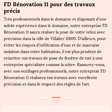
FD Rénovation 11 pour des travaux
F
précis
m
Très professionnels dans le domaine et disposant d’une
L
solide expérience dans le domaine, notre entreprise FD
pl
Rénovation 11 saura réaliser la pose de votre velux avec
po
,
précision dans la ville de Villalier 11600. D’ailleurs, pour
tr
z,
éviter les risques d’infiltration d’eau et de mauvaise
Au
isolation dans votre habitation, il est plus prudent de
q
11
remettre vos travaux de pose de fenêtre de toit à une
d
entreprise spécialisée comme la nôtre. Rassurez-vous,
mi
avec nos outillages professionnels, notre entreprise FD
ut
Rénovation 11 réalisera vos travaux avec excellente
Ré
précision et dans le respect des règles de l’art.
p