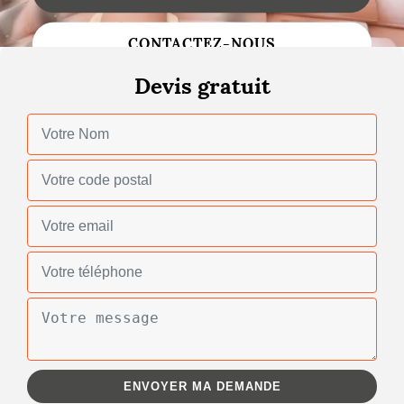
Changement de toiture
CONTACTEZ-NOUS
Nettoyage de toiture
Devis gratuit
Gouttières
Zinguerie
Réparation de toiture
Urgence fuite toiture