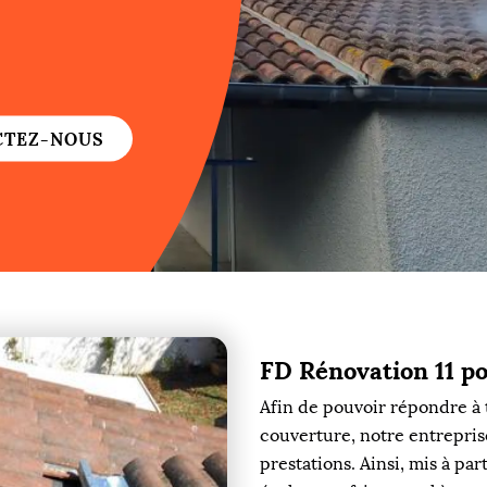
re
re
CTEZ-NOUS
ure
re
FD Rénovation 11 po
re
Afin de pouvoir répondre à 
re
couverture, notre entrepris
prestations. Ainsi, mis à pa