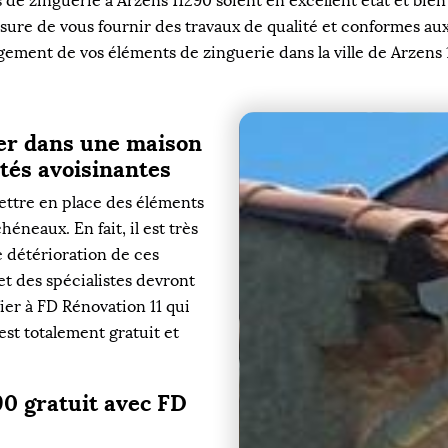
 de zinguerie à Arzens 11290 soient en excellent état et bien 
sure de vous fournir des travaux de qualité et conformes aux
ement de vos éléments de zinguerie dans la ville de Arzens 
ser dans une maison
ités avoisinantes
ettre en place des éléments
héneaux. En fait, il est très
e détérioration de ces
 et des spécialistes devront
ier à FD Rénovation 11 qui
est totalement gratuit et
90 gratuit avec FD