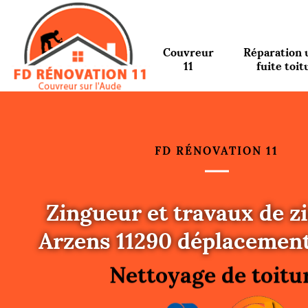
Couvreur
Réparation 
11
fuite toit
FD RÉNOVATION 11
Zingueur et travaux de z
Urgence fuite toitu
Arzens 11290 déplacement
Changement de toit
Nettoyage de toitu
Gouttières