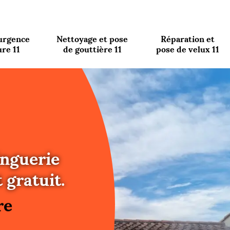
urgence
Nettoyage et pose
Réparation et
ure 11
de gouttière 11
pose de velux 11
inguerie
re
 gratuit.
ure
re