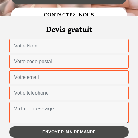
Changement de toiture
CONTACTEZ-NOUS
Nettoyage de toiture
Devis gratuit
Gouttières
Zinguerie
Réparation de toiture
Urgence fuite toiture