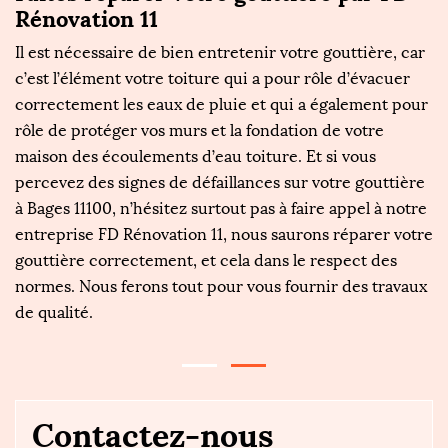
Rénovation 11
B
Il est nécessaire de bien entretenir votre gouttière, car
L
i
c’est l’élément votre toiture qui a pour rôle d’évacuer
mi
es
correctement les eaux de pluie et qui a également pour
s
rôle de protéger vos murs et la fondation de votre
p
maison des écoulements d’eau toiture. Et si vous
s
percevez des signes de défaillances sur votre gouttière
so
es
à Bages 11100, n’hésitez surtout pas à faire appel à notre
ex
entreprise FD Rénovation 11, nous saurons réparer votre
mi
gouttière correctement, et cela dans le respect des
to
normes. Nous ferons tout pour vous fournir des travaux
r
de qualité.
t
Contactez-nous