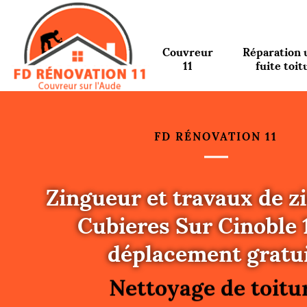
Couvreur
Réparation 
11
fuite toit
FD RÉNOVATION 11
Zingueur et travaux de z
Cubieres Sur Cinoble 
Urgence fuite toitu
déplacement gratui
Changement de toit
Nettoyage de toitu