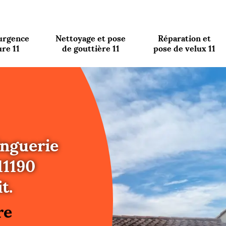
urgence
Nettoyage et pose
Réparation et
ure 11
de gouttière 11
pose de velux 11
inguerie
11190
re
t.
ure
re