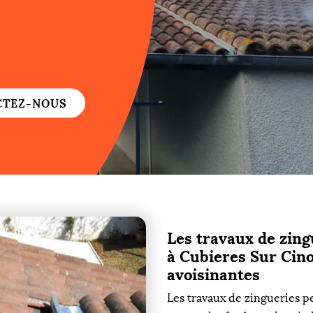
re
re
CTEZ-NOUS
ure
re
Les travaux de zing
re
à Cubieres Sur Cinob
avoisinantes
re
Les travaux de zingueries p