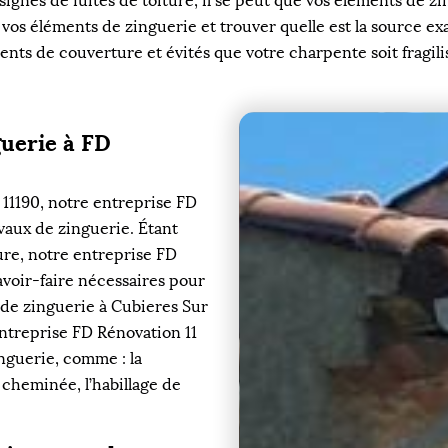
 signes de fuites de toiture, il se peut que vos éléments de zi
os éléments de zinguerie et trouver quelle est la source exac
nts de couverture et évités que votre charpente soit fragilis
guerie à FD
 11190, notre entreprise FD
vaux de zinguerie. Étant
ure, notre entreprise FD
avoir-faire nécessaires pour
 de zinguerie à Cubieres Sur
entreprise FD Rénovation 11
nguerie, comme : la
e cheminée, l’habillage de