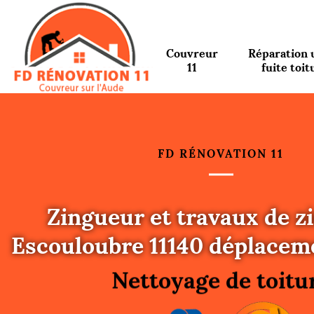
Couvreur
Réparation 
11
fuite toit
FD RÉNOVATION 11
Zingueur et travaux de z
Urgence fuite toitu
Escouloubre 11140 déplaceme
Changement de toit
Nettoyage de toitu
Gouttières