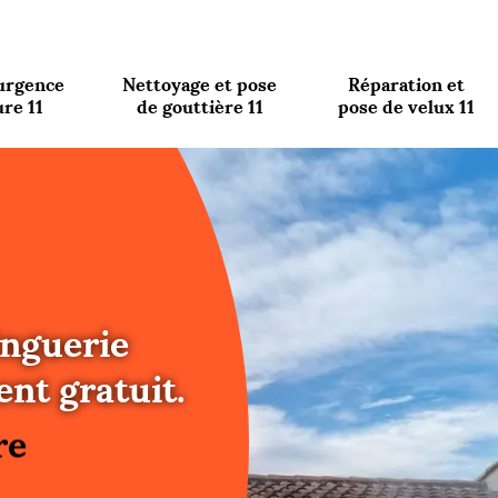
urgence
Nettoyage et pose
Réparation et
ure 11
de gouttière 11
pose de velux 11
inguerie
re
nt gratuit.
ure
re