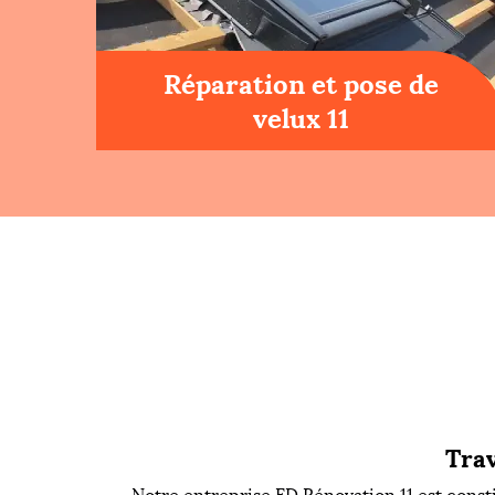
Réparation et pose de
velux 11
Trav