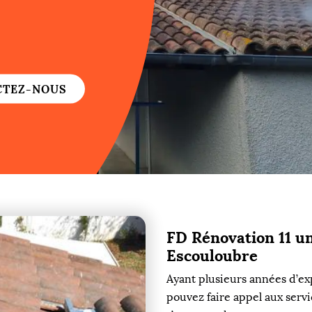
re
re
CTEZ-NOUS
ure
re
FD Rénovation 11 un
re
Escouloubre
re
Ayant plusieurs années d’exp
pouvez faire appel aux serv