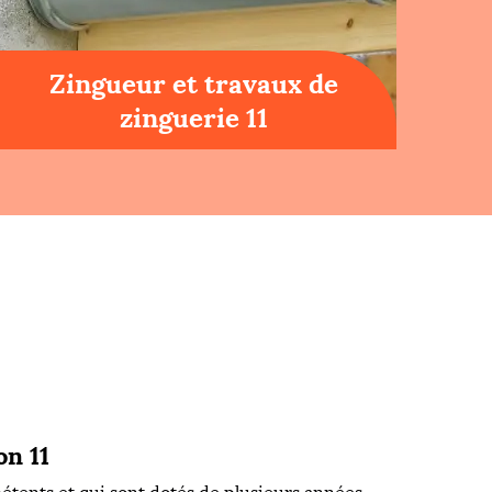
Zingueur et travaux de
zinguerie 11
on 11