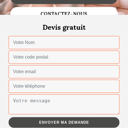
Changement de toiture
CONTACTEZ-NOUS
Nettoyage de toiture
Devis gratuit
Gouttières
Zinguerie
Réparation de toiture
Urgence fuite toiture