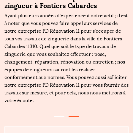
zingueur à Fontiers Cabardes
g
Ayant plusieurs années d’expérience à notre actif ; il est
S
à noter que vous pouvez faire appel aux services de
Ré
notre entreprise FD Rénovation 11 pour s’occuper de
Ca
tous vos travaux de zinguerie dans la ville de Fontiers
c
Cabardes 11310. Quel que soit le type de travaux de
n
es
zinguerie que vous souhaitez effectuer : pose,
d
changement, réparation, rénovation ou entretien ; nos
t
équipes de zingueurs sauront les réaliser
de
conformément aux normes. Vous pouvez aussi solliciter
R
de
notre entreprise FD Rénovation 11 pour vous fournir des
f
travaux sur mesure, et pour cela, nous nous mettrons à
2
votre écoute.