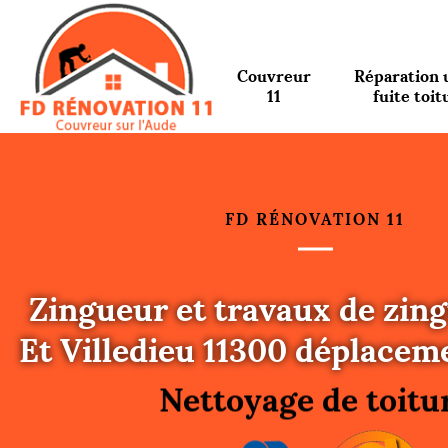
Couvreur
Réparation 
11
fuite toit
FD RÉNOVATION 11
Zingueur et travaux de zing
Urgence fuite toitu
Et Villedieu 11300 déplaceme
Changement de toit
Nettoyage de toitu
Gouttières