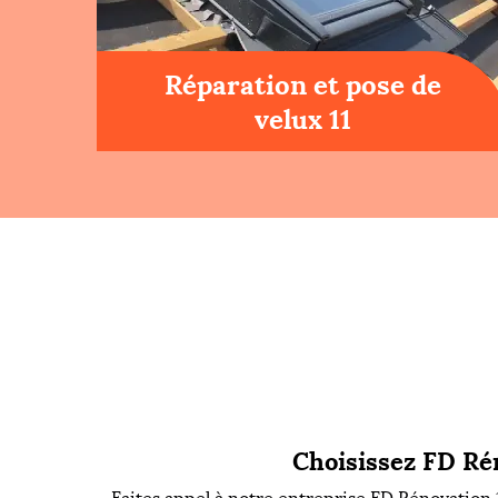
Réparation et pose de
velux 11
Choisissez FD Rén