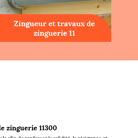
Zingueur et travaux de
zinguerie 11
de zinguerie 11300