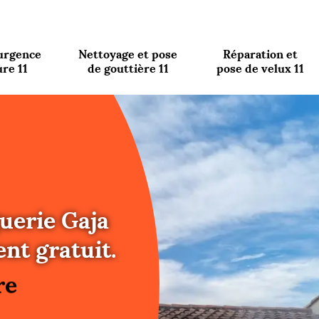
urgence
Nettoyage et pose
Réparation et
ure 11
de gouttière 11
pose de velux 11
uerie Gaja
re
nt gratuit.
ure
re