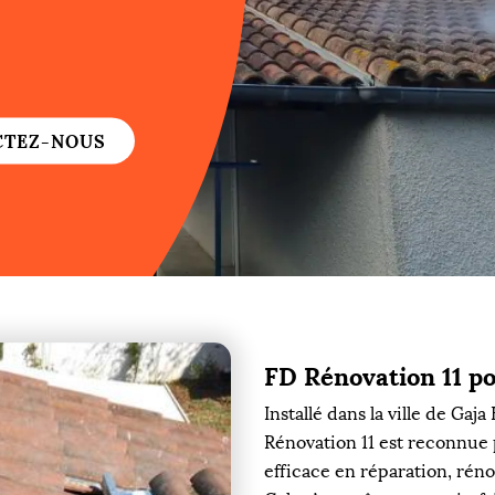
re
re
CTEZ-NOUS
ure
re
FD Rénovation 11 p
re
Installé dans la ville de Gaj
re
Rénovation 11 est reconnue 
efficace en réparation, rén