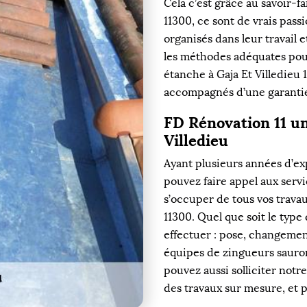
Cela c’est grâce au savoir-
11300, ce sont de vrais passi
organisés dans leur travail 
les méthodes adéquates pour
étanche à Gaja Et Villedieu 
accompagnés d’une garanti
FD Rénovation 11 un
Villedieu
Ayant plusieurs années d’exp
pouvez faire appel aux serv
s’occuper de tous vos travau
11300. Quel que soit le type
effectuer : pose, changemen
équipes de zingueurs sauro
pouvez aussi solliciter notr
des travaux sur mesure, et 