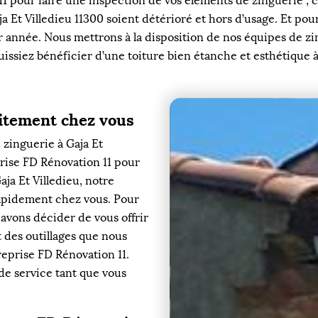
 pour faire une inspection de vos éléments de zinguerie ; cel
 Et Villedieu 11300 soient détérioré et hors d’usage. Et pour
r année. Nous mettrons à la disposition de nos équipes de zi
issiez bénéficier d’une toiture bien étanche et esthétique à 
uitement chez vous
 zinguerie à Gaja Et
prise FD Rénovation 11 pour
aja Et Villedieu, notre
rapidement chez vous. Pour
s avons décider de vous offrir
 des outillages que nous
treprise FD Rénovation 11.
de service tant que vous