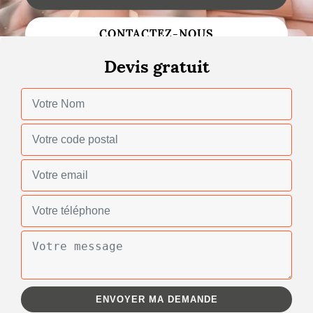
Changement de toiture
CONTACTEZ-NOUS
Nettoyage de toiture
Devis gratuit
Gouttières
Zinguerie
Réparation de toiture
Urgence fuite toiture