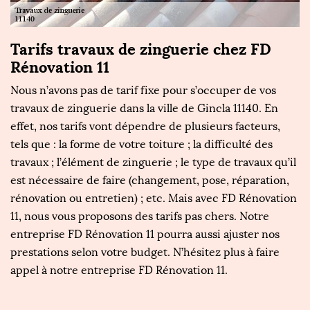
Tarifs travaux de zinguerie chez FD
Q
Rénovation 11
e
Nous n’avons pas de tarif fixe pour s’occuper de vos
C
D
travaux de zinguerie dans la ville de Gincla 11140. En
l
e
effet, nos tarifs vont dépendre de plusieurs facteurs,
as
,
tels que : la forme de votre toiture ; la difficulté des
bé
u
travaux ; l’élément de zinguerie ; le type de travaux qu’il
ty
.
est nécessaire de faire (changement, pose, réparation,
z
te
rénovation ou entretien) ; etc. Mais avec FD Rénovation
d
ra
11, nous vous proposons des tarifs pas chers. Notre
e
e
entreprise FD Rénovation 11 pourra aussi ajuster nos
tr
prestations selon votre budget. N’hésitez plus à faire
q
appel à notre entreprise FD Rénovation 11.
p
e