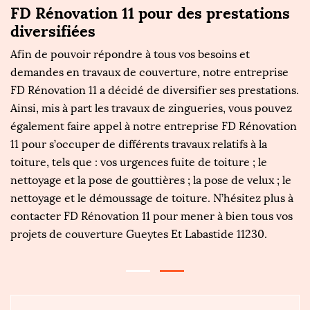
FD Rénovation 11 pour des prestations
F
n
diversifiées
p
d
Afin de pouvoir répondre à tous vos besoins et
L
demandes en travaux de couverture, notre entreprise
FD Rénovation 11 a décidé de diversifier ses prestations.
Le
Ainsi, mis à part les travaux de zingueries, vous pouvez
u
également faire appel à notre entreprise FD Rénovation
s
11 pour s’occuper de différents travaux relatifs à la
fe
.
toiture, tels que : vos urgences fuite de toiture ; le
de
nettoyage et la pose de gouttières ; la pose de velux ; le
Ce
nettoyage et le démoussage de toiture. N’hésitez plus à
da
ces
contacter FD Rénovation 11 pour mener à bien tous vos
ex
projets de couverture Gueytes Et Labastide 11230.
in