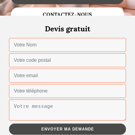
Changement de toiture
CONTACTEZ-NOUS
Nettoyage de toiture
Devis gratuit
Gouttières
Zinguerie
Réparation de toiture
Urgence fuite toiture