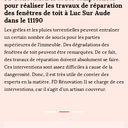
pour réaliser les travaux de réparation
é
des fenêtres de toit à Luc Sur Aude
A
dans le 11190
s
Les grêles et les pluies torrentielles peuvent entraîner
F
un certain nombre de soucis pour les parties
z
supérieures de l'immeuble. Des dégradations des
c
de
fenêtres de toit peuvent être remarquées. De ce fait,
R
des travaux de réparation doivent absolument se faire.
to
.
Ces interventions sont assez difficiles à cause de la
zi
ur
dangerosité. Donc, il est très utile de convier des
c
c
experts en la matière. FD Rénovation 11 se charge de ces
co
interventions, car il s'agit d'un artisan couvreur.
re
a