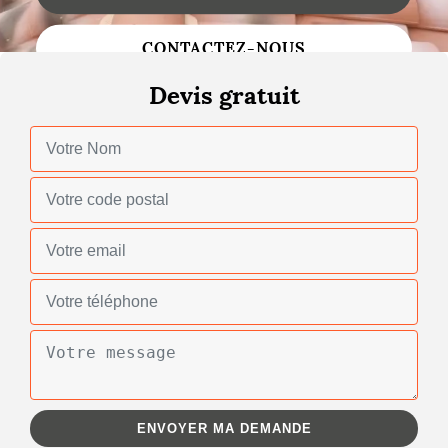
Changement de toiture
CONTACTEZ-NOUS
Nettoyage de toiture
Devis gratuit
Gouttières
Zinguerie
Réparation de toiture
Urgence fuite toiture