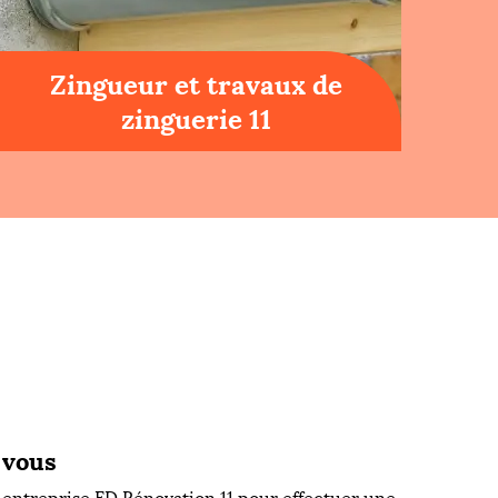
Zingueur et travaux de
zinguerie 11
 vous