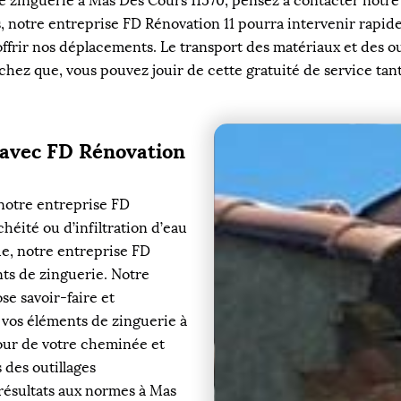
e zinguerie à Mas Des Cours 11570, pensez à contacter notre
s, notre entreprise FD Rénovation 11 pourra intervenir rapide
rir nos déplacements. Le transport des matériaux et des outil
chez que, vous pouvez jouir de cette gratuité de service tan
 avec FD Rénovation
 notre entreprise FD
héité ou d’infiltration d’eau
ue, notre entreprise FD
nts de zinguerie. Notre
se savoir-faire et
vos éléments de zinguerie à
our de votre cheminée et
s des outillages
 résultats aux normes à Mas