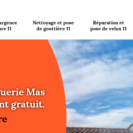
urgence
Nettoyage et pose
Réparation et
ure 11
de gouttière 11
pose de velux 11
guerie Mas
re
t gratuit.
ure
re