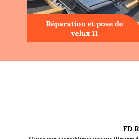
Réparation et pose de
velux 11
FD R