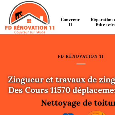
Couvreur
Réparation 
11
fuite toit
FD RÉNOVATION 11
Zingueur et travaux de zin
Urgence fuite toitu
Des Cours 11570 déplacemen
Changement de toit
Nettoyage de toitu
Gouttières