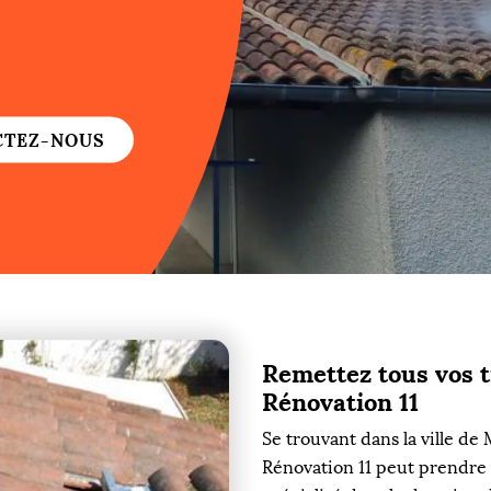
re
re
CTEZ-NOUS
ure
re
Remettez tous vos t
re
Rénovation 11
re
Se trouvant dans la ville de
Rénovation 11 peut prendre 