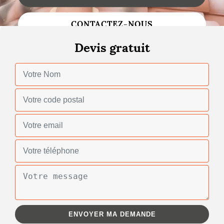
Changement de toiture
CONTACTEZ-NOUS
Nettoyage de toiture
Devis gratuit
Gouttières
Zinguerie
Réparation de toiture
Urgence fuite toiture