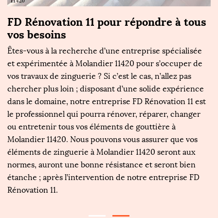
FD Rénovation 11 pour répondre à tous
F
vos besoins
R
s
Êtes-vous à la recherche d’une entreprise spécialisée
Da
D
et expérimentée à Molandier 11420 pour s’occuper de
p
e
vos travaux de zinguerie ? Si c’est le cas, n’allez pas
R
,
chercher plus loin ; disposant d’une solide expérience
go
u
dans le domaine, notre entreprise FD Rénovation 11 est
qu
.
le professionnel qui pourra rénover, réparer, changer
en
te
ou entretenir tous vos éléments de gouttière à
Qu
ra
Molandier 11420. Nous pouvons vous assurer que vos
o
e
éléments de zinguerie à Molandier 11420 seront aux
le
normes, auront une bonne résistance et seront bien
g
étanche ; après l’intervention de notre entreprise FD
Ré
Rénovation 11.