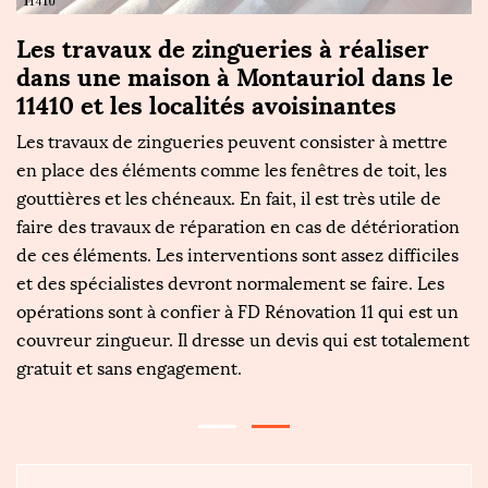
Les travaux de zingueries à réaliser
L
dans une maison à Montauriol dans le
f
11410 et les localités avoisinantes
Le
re
Les travaux de zingueries peuvent consister à mettre
én
en place des éléments comme les fenêtres de toit, les
so
is
gouttières et les chéneaux. En fait, il est très utile de
De
faire des travaux de réparation en cas de détérioration
d
de ces éléments. Les interventions sont assez difficiles
pa
e
et des spécialistes devront normalement se faire. Les
d
opérations sont à confier à FD Rénovation 11 qui est un
ré
lit
couvreur zingueur. Il dresse un devis qui est totalement
ch
gratuit et sans engagement.
u