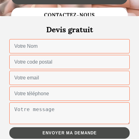
Changement de toiture
CONTACTEZ-NOUS
Nettoyage de toiture
Devis gratuit
Gouttières
Zinguerie
Réparation de toiture
Urgence fuite toiture