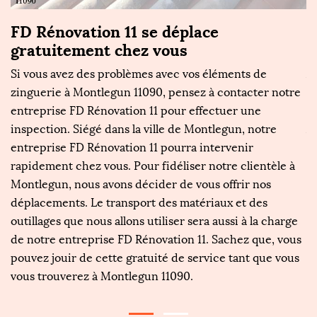
s
FD Rénovation 11 se déplace
F
gratuitement chez vous
d
Si vous avez des problèmes avec vos éléments de
A
zinguerie à Montlegun 11090, pensez à contacter notre
d
s.
entreprise FD Rénovation 11 pour effectuer une
FD
z
inspection. Siégé dans la ville de Montlegun, notre
Ai
on
entreprise FD Rénovation 11 pourra intervenir
é
rapidement chez vous. Pour fidéliser notre clientèle à
11
Montlegun, nous avons décider de vous offrir nos
to
e
déplacements. Le transport des matériaux et des
ne
à
outillages que nous allons utiliser sera aussi à la charge
ne
s
de notre entreprise FD Rénovation 11. Sachez que, vous
c
pouvez jouir de cette gratuité de service tant que vous
p
vous trouverez à Montlegun 11090.