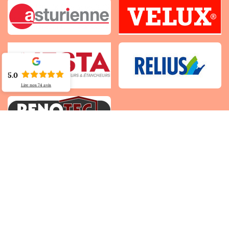
5.0
Lire nos
74
avis
Autres services
Nettoyage et démoussage de toiture Montlegun
Réparation et pose de velux Montlegun