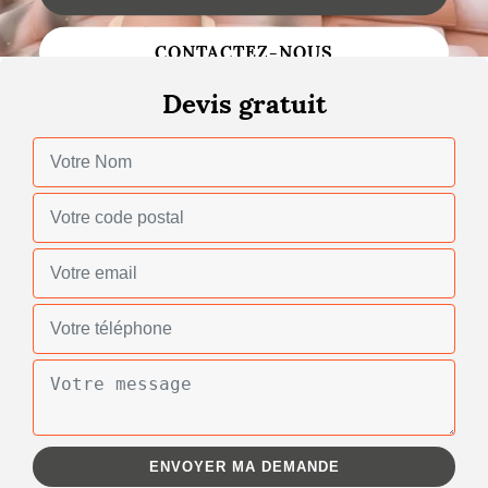
Changement de toiture
CONTACTEZ-NOUS
Nettoyage de toiture
Devis gratuit
Gouttières
Zinguerie
Réparation de toiture
Urgence fuite toiture