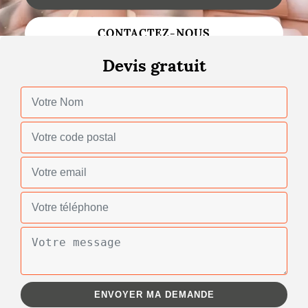
Changement de toiture
CONTACTEZ-NOUS
Nettoyage de toiture
Devis gratuit
Gouttières
Zinguerie
Réparation de toiture
Urgence fuite toiture