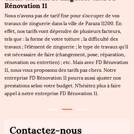
Rénovation 11
R
Nous n’avons pas de tarif fixe pour s’occuper de vos
P
travaux de zinguerie dans la ville de Paraza 11200. En
il
ns
effet, nos tarifs vont dépendre de plusieurs facteurs,
Pa
ne
tels que : la forme de votre toiture ; la difficulté des
da
travaux ; l’élément de zinguerie ; le type de travaux qu’il
s
t
est nécessaire de faire (changement, pose, réparation,
dé
rénovation ou entretien) ; etc. Mais avec FD Rénovation
R
11, nous vous proposons des tarifs pas chers. Notre
et
se
entreprise FD Rénovation 11 pourra aussi ajuster nos
i
prestations selon votre budget. N’hésitez plus à faire
co
appel à notre entreprise FD Rénovation 11.
pa
Contactez-nous