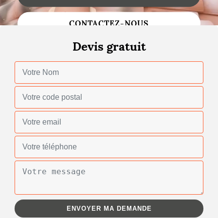
Changement de toiture
CONTACTEZ-NOUS
Nettoyage de toiture
Devis gratuit
Gouttières
Zinguerie
Réparation de toiture
Urgence fuite toiture