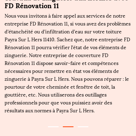
FD Rénovation 11
R
Nous vous invitons à faire appel aux services de notre
Da
entreprise FD Rénovation 11, si vous avez des problèmes
v
s
d’étanchéité ou d’infiltration d’eau sur votre toiture
e
Payra Sur L Hers 11410. Sachez que, notre entreprise FD
c
Rénovation 11 pourra vérifier l’état de vos éléments de
ch
pe
zinguerie. Notre entreprise de couverture FD
l’
Rénovation 11 dispose savoir-faire et compétences
so
nécessaires pour remettre en état vos éléments de
g
s
zinguerie à Payra Sur L Hers. Nous pouvons réparer : le
e
a
pourtour de votre cheminée et fenêtre de toit, la
pr
e
gouttière, etc. Nous utiliserons des outillages
Su
professionnels pour que vous puissiez avoir des
résultats aux normes à Payra Sur L Hers.