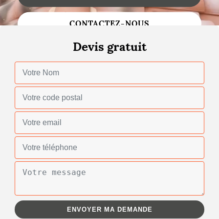
Changement de toiture
CONTACTEZ-NOUS
Nettoyage de toiture
Devis gratuit
Gouttières
Zinguerie
Réparation de toiture
Urgence fuite toiture