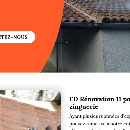
re
re
CTEZ-NOUS
ure
re
FD Rénovation 11 p
re
zinguerie
re
Ayant plusieurs années d’ex
pouvez remettre à notre ent