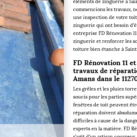
éléments de zinguerie à Sai
commencions les travaux, no
une inspection de votre toit
zinguerie qui ont besoin d’
entreprise FD Rénovation 11
zinguerie et renforcer les s
toiture bien étanche à Sain
FD Rénovation 11 et
travaux de réparatio
Amans dans le 1127
Les grêles et les pluies tor
soucis pour les parties sup
fenêtres de toit peuvent êtr
réparation doivent absolumen
difficiles à cause de la dang
experts en la matière. FD Ré
s'agit d'un artisan couvreur.