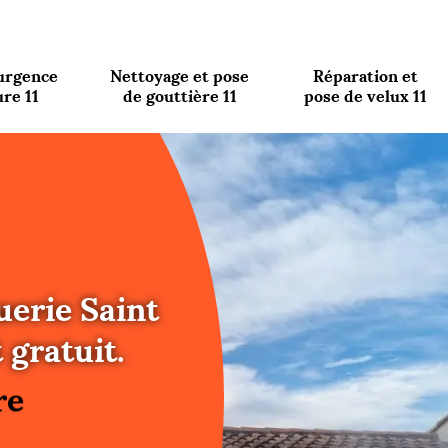
urgence
Nettoyage et pose
Réparation et
ure 11
de gouttière 11
pose de velux 11
uerie Saint
re
gratuit.
ure
re