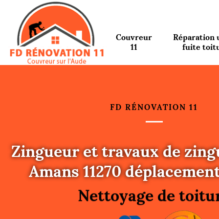
Couvreur
Réparation 
11
fuite toit
FD RÉNOVATION 11
Zingueur et travaux de zing
Urgence fuite toitu
Amans 11270 déplacement 
Changement de toit
Nettoyage de toitu
Gouttières