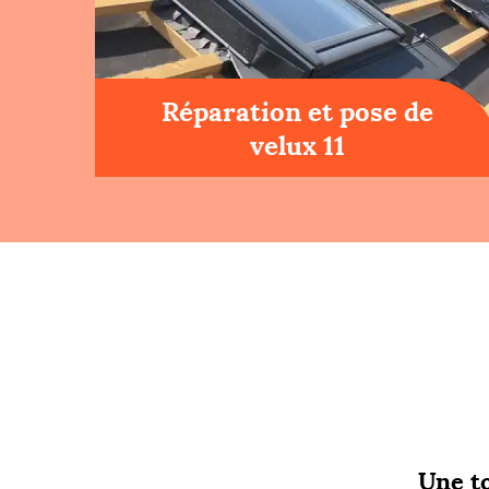
Réparation et pose de
velux 11
Une to