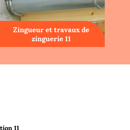
Zingueur et travaux de
zinguerie 11
tion 11