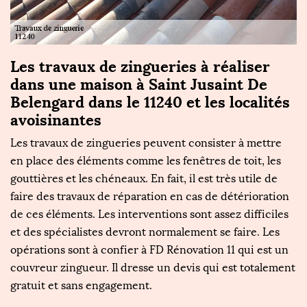
Les travaux de zingueries à réaliser
F
dans une maison à Saint Jusaint De
R
Belengard dans le 11240 et les localités
r
Il
avoisinantes
c’
ur
Les travaux de zingueries peuvent consister à mettre
c
en place des éléments comme les fenêtres de toit, les
rô
gouttières et les chéneaux. En fait, il est très utile de
m
e
faire des travaux de réparation en cas de détérioration
pe
pas
de ces éléments. Les interventions sont assez difficiles
à 
s
et des spécialistes devront normalement se faire. Les
à 
opérations sont à confier à FD Rénovation 11 qui est un
s
us
couvreur zingueur. Il dresse un devis qui est totalement
d
gratuit et sans engagement.
fo