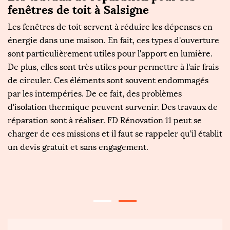
fenêtres de toit à Salsigne
e
Les fenêtres de toit servent à réduire les dépenses en
C
us
énergie dans une maison. En fait, ces types d'ouverture
l
sont particulièrement utiles pour l'apport en lumière.
as
De plus, elles sont très utiles pour permettre à l'air frais
bé
de circuler. Ces éléments sont souvent endommagés
ty
par les intempéries. De ce fait, des problèmes
z
i
d'isolation thermique peuvent survenir. Des travaux de
é
réparation sont à réaliser. FD Rénovation 11 peut se
s
charger de ces missions et il faut se rappeler qu'il établit
en
un devis gratuit et sans engagement.
P
re
p
e