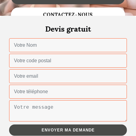
Changement de toiture
CONTACTEZ-NOUS
Nettoyage de toiture
Devis gratuit
Gouttières
Zinguerie
Réparation de toiture
Urgence fuite toiture