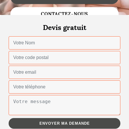
Changement de toiture
CONTACTEZ-NOUS
Nettoyage de toiture
Devis gratuit
Gouttières
Zinguerie
Réparation de toiture
Urgence fuite toiture