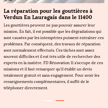
La réparation pour les gouttières à
F
n
Verdun En Lauragais dans le 11400
p
d
Les gouttières peuvent ne pas pouvoir assurer leur
L
mission. En fait, il est possible que les dégradations qui
sont causées par les intempéries puissent entraîner ces
Le
problèmes. Par conséquent, des travaux de réparation
u
sont normalement effectués. Ces tâches sont assez
s
souvent difficiles et il est très utile de rechercher des
fe
.
experts en la matière. FD Rénovation 11 s'occupe de ces
de
missions et il faut remarquer qu'il établit un devis
Ce
totalement gratuit et sans engagement. Pour avoir les
da
ces
renseignements complémentaires, il suffit de le
ex
téléphoner directement.
in