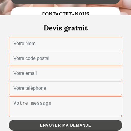
Changement de toiture
CONTACTEZ-NOUS
Nettoyage de toiture
Devis gratuit
Gouttières
Zinguerie
Réparation de toiture
Urgence fuite toiture