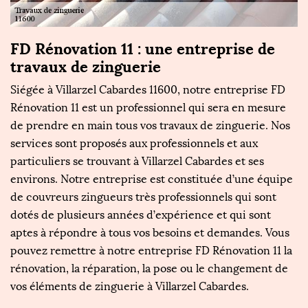
FD Rénovation 11 : une entreprise de
F
travaux de zinguerie
R
r
Siégée à Villarzel Cabardes 11600, notre entreprise FD
Il
Rénovation 11 est un professionnel qui sera en mesure
c’
ur
de prendre en main tous vos travaux de zinguerie. Nos
c
services sont proposés aux professionnels et aux
rô
particuliers se trouvant à Villarzel Cabardes et ses
m
e
environs. Notre entreprise est constituée d’une équipe
pe
de couvreurs zingueurs très professionnels qui sont
à 
ns
dotés de plusieurs années d’expérience et qui sont
a
aptes à répondre à tous vos besoins et demandes. Vous
ré
ir
pouvez remettre à notre entreprise FD Rénovation 11 la
r
rénovation, la réparation, la pose ou le changement de
de
vos éléments de zinguerie à Villarzel Cabardes.