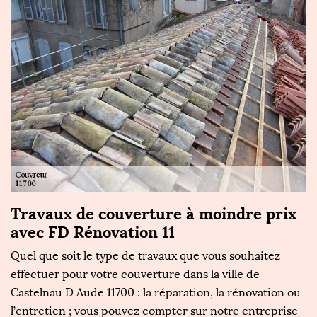
e
Travaux de couverture à moindre prix
F
avec FD Rénovation 11
v
Quel que soit le type de travaux que vous souhaitez
N
re
effectuer pour votre couverture dans la ville de
Ré
Castelnau D Aude 11700 : la réparation, la rénovation ou
da
l’entretien ; vous pouvez compter sur notre entreprise
n