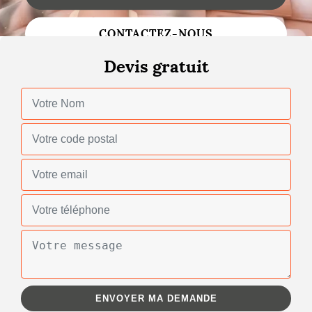
Changement de toiture
CONTACTEZ-NOUS
Nettoyage de toiture
Devis gratuit
Gouttières
Zinguerie
Réparation de toiture
Urgence fuite toiture