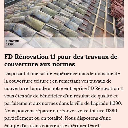
FD Rénovation 11 pour des travaux de
L
couverture aux normes
R
ui
Disposant d’une solide expérience dans le domaine de
L
e
la couverture toiture ; en remettant vos travaux de
c’
couverture Laprade à notre entreprise FD Rénovation 11
un
FD
vous êtes sûr de bénéficier d’un résultat de qualité et
de
parfaitement aux normes dans la ville de Laprade 11390.
N
s
Nous pouvons réparer ou rénover votre toiture 11390
do
e
partiellement ou en totalité. Nous disposons d’une
e
équipe d’artisans couvreurs expérimentés et
fo