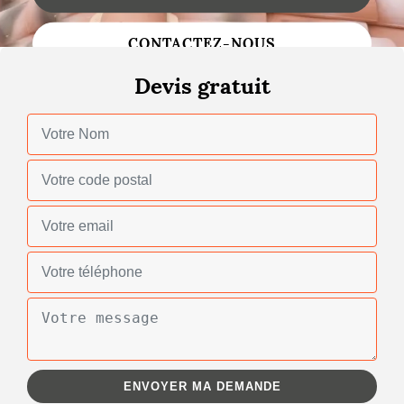
Changement de toiture
CONTACTEZ-NOUS
Nettoyage de toiture
Devis gratuit
Gouttières
Zinguerie
Réparation de toiture
Urgence fuite toiture