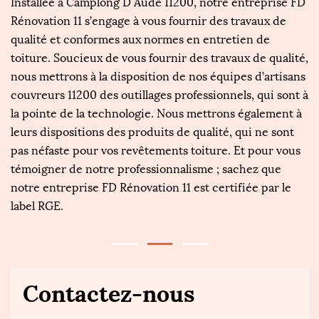
Installée à Camplong D Aude 11200, notre entreprise FD
Si
 ;
Rénovation 11 s’engage à vous fournir des travaux de
tr
es
qualité et conformes aux normes en entretien de
C
a
toiture. Soucieux de vous fournir des travaux de qualité,
n
nous mettrons à la disposition de nos équipes d’artisans
r
couvreurs 11200 des outillages professionnels, qui sont à
to
,
la pointe de la technologie. Nous mettrons également à
im
leurs dispositions des produits de qualité, qui ne sont
Ca
pas néfaste pour vos revêtements toiture. Et pour vous
t
ns
témoigner de notre professionnalisme ; sachez que
pr
notre entreprise FD Rénovation 11 est certifiée par le
d
label RGE.
D
Contactez-nous