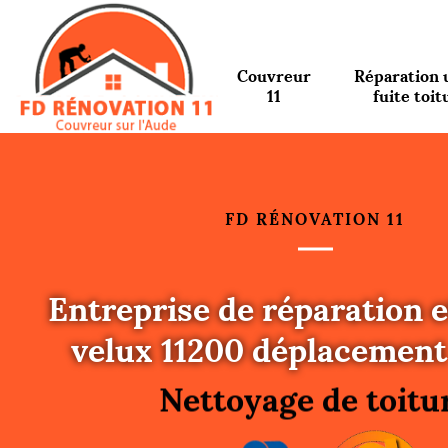
Couvreur
Réparation 
11
fuite toit
FD RÉNOVATION 11
Entreprise de réparation e
Urgence fuite toitu
velux 11200 déplacement
Changement de toit
Nettoyage de toitu
Gouttières