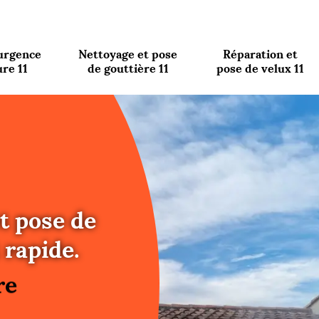
urgence
Nettoyage et pose
Réparation et
ure 11
de gouttière 11
pose de velux 11
t pose de
re
 rapide.
ure
re