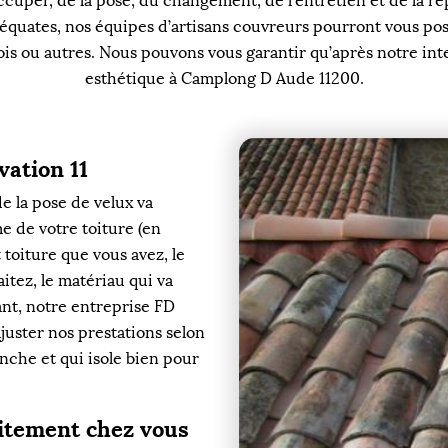
uper, de la pose, du changement, de l’entretien et de la ré
équates, nos équipes d’artisans couvreurs pourront vous pose
ois ou autres. Nous pouvons vous garantir qu’après notre in
esthétique à Camplong D Aude 11200.
vation 11
e la pose de velux va
me de votre toiture (en
 toiture que vous avez, le
itez, le matériau qui va
ant, notre entreprise FD
juster nos prestations selon
anche et qui isole bien pour
uitement chez vous