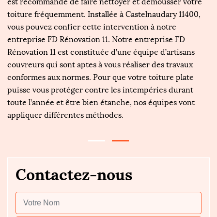
 de
est recommandé de faire nettoyer et démousser votre
d'
toiture fréquemment. Installée à Castelnaudary 11400,
fa
er
vous pouvez confier cette intervention à notre
o
entreprise FD Rénovation 11. Notre entreprise FD
l'
Rénovation 11 est constituée d’une équipe d’artisans
so
couvreurs qui sont aptes à vous réaliser des travaux
so
conformes aux normes. Pour que votre toiture plate
R
nt
puisse vous protéger contre les intempéries durant
mi
toute l’année et être bien étanche, nos équipes vont
tr
appliquer différentes méthodes.
Contactez-nous